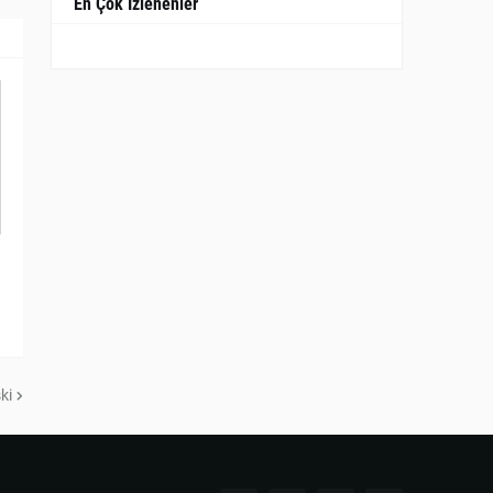
En Çok İzlenenler
ki