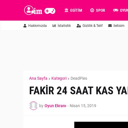
EGITIM
SPOR
OYU
Hakkımızda
İstatistik
Gizlilik & Telif
iletisim
Ana Sayfa
Kategori
DeadPies
FAKİR 24 SAAT KAS YAP
by
Oyun Ekranı
-
Nisan 15, 2019