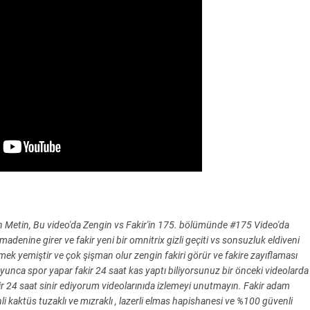
Metin, Bu video'da Zengin vs Fakir'in 175. bölümünde #175 Video'da
, madenine girer ve fakir yeni bir omnitrix gizli geçiti vs sonsuzluk eldiveni
 yemek yemiştir ve çok şişman olur zengin fakiri görür ve fakire zayıflaması
yunca spor yapar fakir 24 saat kas yaptı biliyorsunuz bir önceki videolarda
akir 24 saat sinir ediyorum videolarınıda izlemeyi unutmayın. Fakir adam
i kaktüs tuzaklı ve mızraklı , lazerli elmas hapishanesi ve %100 güvenli