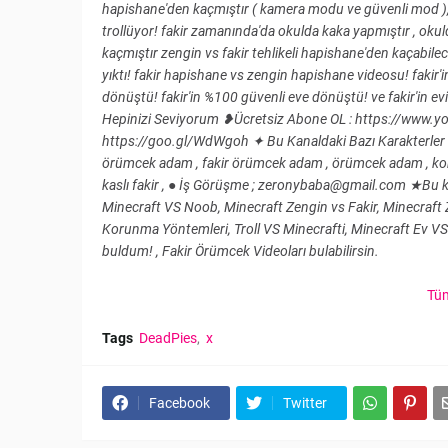
hapishane'den kaçmıştır ( kamera modu ve güvenli mod ), 
trollüyor! fakir zamanında'da okulda kaka yapmıştır , ok
kaçmıştır zengin vs fakir tehlikeli hapishane'den kaçabilec
yıktı! fakir hapishane vs zengin hapishane videosu! fakir'i
dönüştü! fakir'in %100 güvenli eve dönüştü! ve fakir'in ev
Hepinizi Seviyorum ❥Ücretsiz Abone OL : https://www.y
https://goo.gl/WdWgoh ✦ Bu Kanaldaki Bazı Karakterler : F
örümcek adam , fakir örümcek adam , örümcek adam , korkunç k
kaslı fakir , ● İş Görüşme ; zeronybaba@gmail.com ★Bu kana
Minecraft VS Noob, Minecraft Zengin vs Fakir, Minecraft Z
Korunma Yöntemleri, Troll VS Minecrafti, Minecraft Ev VS 
buldum! , Fakir Örümcek Videoları bulabilirsin.
Tüm
Tags
DeadPies
x
Facebook
Twitter