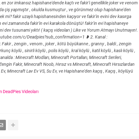
en zor imkansız hapishane'dende kaçtı ve fakir'i genellikle joker ve venom
ulda çiş yapmıştır , okulda kusmuştur , ve görünmez olup hapishane'den
ek mi? fakir uzaylı hapishanesinden kaçıyor ve fakir'in evini dev kasırga
n evi zamanında fakir'in evi karakola dönüştü! fakir'in evi hapishaneye
ini dev tusunami yıktı! ( kaçış videoları ) Like ve Yorum Atmayı Unutmayın!.
outube.com/c/Deadpies?sub_confirmation=1 ❥ 2. Kanal :
akir , zengin , venom , joker , kötü büyükanne , granny , baldi , zengin
öylü , sinirli köylü , polis köylü , kral köylü , katil köylü , kaslı köylü ,
lda : Minecraft Modları, Minecraft Portalları, Minecraft Serileri,
engin Fakir, Minecraft Noob, Hırsız vs Minecraft, Minecraft Hırsızlardan
Ev, Minecraft Lav Ev VS, Su Ev, ve Hapishane'den kaçış , Kaçış , köylüyü
 DeadPies Videoları