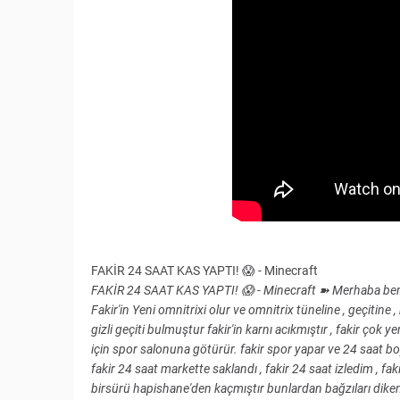
FAKİR 24 SAAT KAS YAPTI! 😱 - Minecraft
FAKİR 24 SAAT KAS YAPTI! 😱 - Minecraft ➽ Merhaba ben 
Fakir'in Yeni omnitrixi olur ve omnitrix tüneline , geçitine 
gizli geçiti bulmuştur fakir'in karnı acıkmıştır , fakir çok
için spor salonuna götürür. fakir spor yapar ve 24 saat bo
fakir 24 saat markette saklandı , fakir 24 saat izledim , f
birsürü hapishane'den kaçmıştır bunlardan bağzıları dikenl