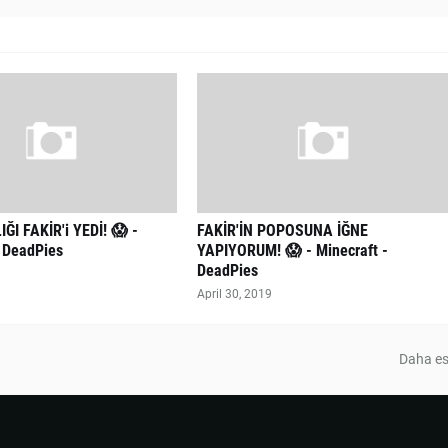
ĞI FAKİR'i YEDİ! 😱 -
FAKİR'İN POPOSUNA İĞNE
- DeadPies
YAPIYORUM! 😱 - Minecraft -
DeadPies
April 30, 2019
Daha es