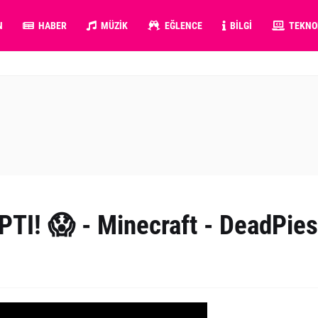
N
HABER
MÜZIK
EĞLENCE
BILGI
TEKNO
TI! 😱 - Minecraft - DeadPies